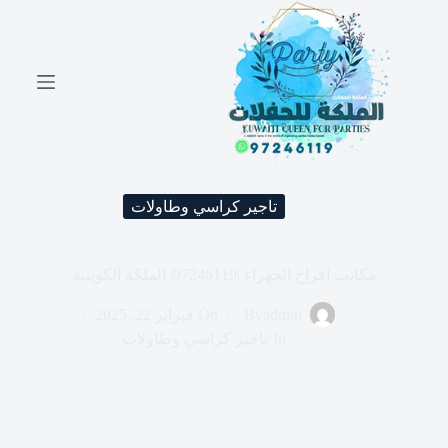
ا
ل
ت
ج
ا
و
ز
إ
ل
ى
تاجير كراسي وطاولات
ا
ل
م
ح
مكاتب افراح الجهراء |97246119| الملكة الكويتية
ت
و
admin
By
On
فبراير 22, 2025
ى
In
تاجير كراسي وطاولات