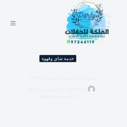
ا
ل
ت
ج
ا
و
ز
إ
ل
ى
خدمة شاي وقهوة
ا
ل
م
ح
خدمه ضيافه نسائي الكويت |97246119
ت
و
admin
By
On
فبراير 22, 2025
ى
In
خدمة شاي وقهوة