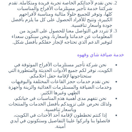
نحن نقدم لأحداثكم الخاصة تجربة فريدة ومتكاملة. تقدم
شركتنا خدمة تأجير مستلزمات الأفراح والمناسبات
كلها، وتوفر للجميع حلولًا مثالية ومناسبة لأفراحهم
الكبيرة، وتتيح للأفراد الحصول على كل ما يلزم بأفضل
جودة وأسعار تنافسية.
لا تتردد في التواصل معنا للحصول على المزيد من
المعلومات عن خدماتنا وأسعارنا، ونحن سنكون سعداء
لتوفير الدعم الذي تحتاجه لإنجاز حفلكم بأفضل شكل.
خدمة ضيافة شاي وقهوه
نحن شركة تأجير مستلزمات الأفراح الموثوقة في
الكويت، نوفر لكم جميع الأدوات الحديثة والمتطورة التي
ستحتاجونها لإقامة حفل أحلامكم.
نحن نقدم خدمات حجز القاعات المختلفة والبوفيهات
وخدمات الضيافة والمستلزمات الغذائية والزينة وأجهزة
الطهي وغيرها الكثير.
نحن نتفهم مدى أهمية هذه المناسبات في حياتكم،
ولذلك نحرص على تزويدكم بأفضل الخدمات والمنتجات
وبأسعار تنافسية.
إذا كنتم تخططون لإقامة أحد الأحداث في الكويت،
فاتصلوا بنا واتركوا علينا التفاصيل وستكونون في أيدي
أمينة.