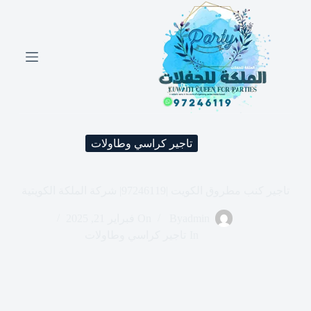
ا
ل
ت
ج
ا
و
ز
إ
ل
ى
تاجير كراسي وطاولات
ا
ل
م
ح
تاجير كنب مطروق الكويت |97246119| شركة الملكة الكويتية
ت
و
admin
By
On
فبراير 21, 2025
ى
In
تاجير كراسي وطاولات