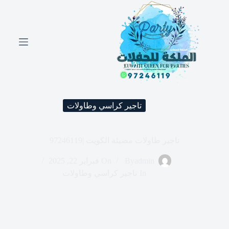
ا
ل
ت
ج
ا
و
ز
إ
ل
ى
تاجير كراسي وطاولات
ا
ل
م
ح
تاجير طاولات مضيئة الكويت |97246119
ت
و
admin
By
On
فبراير 22, 2025
ى
In
تاجير كراسي وطاولات