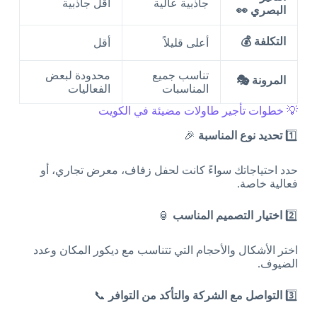
جاذبية عالية
أقل جاذبية
البصري 👀
التكلفة 💰
أعلى قليلاً
أقل
تناسب جميع
محدودة لبعض
المرونة 🎭
المناسبات
الفعاليات
💡 خطوات تأجير طاولات مضيئة في الكويت
1️⃣
تحديد نوع المناسبة
🎉
حدد احتياجاتك سواءً كانت لحفل زفاف، معرض تجاري، أو
فعالية خاصة.
2️⃣
اختيار التصميم المناسب
🏮
اختر الأشكال والأحجام التي تتناسب مع ديكور المكان وعدد
الضيوف.
3️⃣
التواصل مع الشركة والتأكد من التوافر
📞